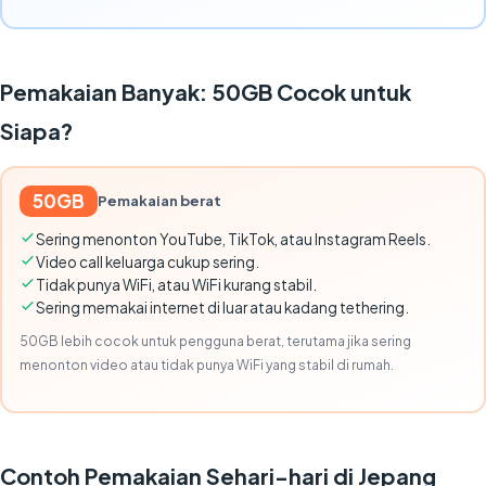
Pemakaian Banyak: 50GB Cocok untuk
Siapa?
50GB
Pemakaian berat
Sering menonton YouTube, TikTok, atau Instagram Reels.
Video call keluarga cukup sering.
Tidak punya WiFi, atau WiFi kurang stabil.
Sering memakai internet di luar atau kadang tethering.
50GB lebih cocok untuk pengguna berat, terutama jika sering
menonton video atau tidak punya WiFi yang stabil di rumah.
Contoh Pemakaian Sehari-hari di Jepang