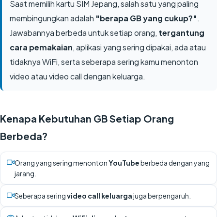
Saat memilih kartu SIM Jepang, salah satu yang paling
membingungkan adalah
"berapa GB yang cukup?"
.
Jawabannya berbeda untuk setiap orang,
tergantung
cara pemakaian
, aplikasi yang sering dipakai, ada atau
tidaknya WiFi, serta seberapa sering kamu menonton
video atau video call dengan keluarga.
Kenapa Kebutuhan GB Setiap Orang
Berbeda?
Orang yang sering menonton
YouTube
berbeda dengan yang
jarang.
Seberapa sering
video call keluarga
juga berpengaruh.