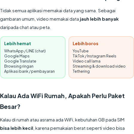
Tidak semua aplikasi memakai data yang sama. Sebagai
gambaran umum, video memakai data
jauh lebih banyak
daripada chat atau peta.
Lebih hemat
Lebih boros
WhatsApp / LINE (chat)
YouTube
Google Maps
TikTok / Instagram Reels
Google Translate
Video call lama
Browsing ringan
Streaming & download video
Aplikasi bank / pembayaran
Tethering
Kalau Ada WiFi Rumah, Apakah Perlu Paket
Besar?
Kalau di rumah atau asrama ada WiFi, kebutuhan GB pada SIM
bisa lebih kecil
, karena pemakaian berat seperti video bisa