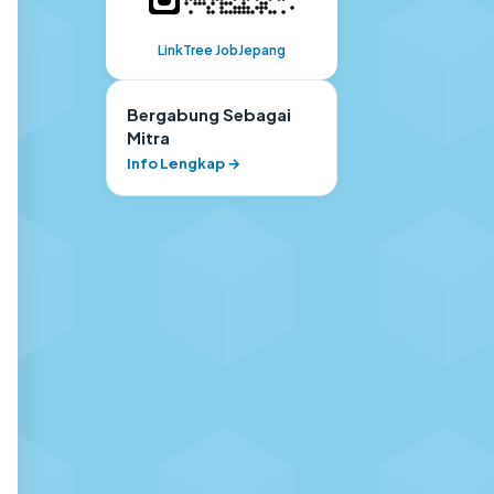
LinkTree JobJepang
Bergabung Sebagai
Mitra
Info Lengkap →