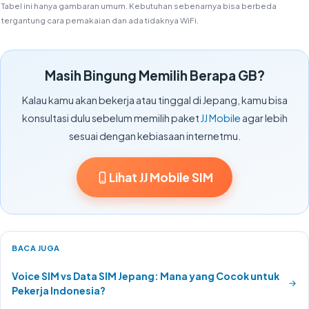
Tabel ini hanya gambaran umum. Kebutuhan sebenarnya bisa berbeda
tergantung cara pemakaian dan ada tidaknya WiFi.
Masih Bingung Memilih Berapa GB?
Kalau kamu akan bekerja atau tinggal di Jepang, kamu bisa
konsultasi dulu sebelum memilih paket
JJ Mobile
agar lebih
sesuai dengan kebiasaan internetmu.
Lihat JJ Mobile SIM
BACA JUGA
Voice SIM vs Data SIM Jepang: Mana yang Cocok untuk
Pekerja Indonesia?