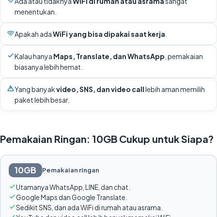
Ada atau tidaknya
WiFi di rumah atau asrama
sangat
menentukan.
Apakah ada
WiFi yang bisa dipakai saat kerja
.
Kalau hanya
Maps, Translate, dan WhatsApp
, pemakaian
biasanya lebih hemat.
Yang banyak
video, SNS, dan video call
lebih aman memilih
paket lebih besar.
Pemakaian Ringan: 10GB Cukup untuk Siapa?
10GB
Pemakaian ringan
Utamanya WhatsApp, LINE, dan chat.
Google Maps dan Google Translate.
Sedikit SNS, dan ada WiFi di rumah atau asrama.