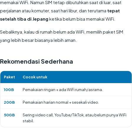
memakai WiFi. Namun SIM tetap dibutuhkan saat di luar, saat
perjalanan atau komuter, saat hari libur, dan terutama
tepat
setelah tiba di Jepang
ketika belum bisa memakai WiFi.
Sebaliknya, kalau di rumah belum ada WiFi, memilih paket SIM
yang lebih besar biasanya lebih aman.
Rekomendasi Sederhana
Paket
Cocok untuk
10GB
Pemakaian ringan + ada WiFi rumah/asrama.
20GB
Pemakaian harian normal + sesekali video.
50GB
Sering video call, YouTube/TikTok, atau belum punya WiFi
stabil.