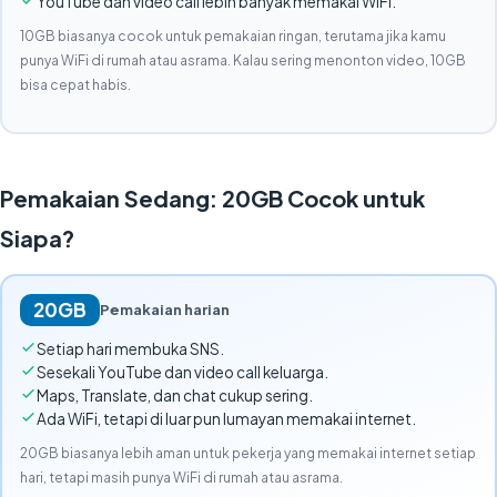
YouTube dan video call lebih banyak memakai WiFi.
10GB biasanya cocok untuk pemakaian ringan, terutama jika kamu
punya WiFi di rumah atau asrama. Kalau sering menonton video, 10GB
bisa cepat habis.
Pemakaian Sedang: 20GB Cocok untuk
Siapa?
20GB
Pemakaian harian
Setiap hari membuka SNS.
Sesekali YouTube dan video call keluarga.
Maps, Translate, dan chat cukup sering.
Ada WiFi, tetapi di luar pun lumayan memakai internet.
20GB biasanya lebih aman untuk pekerja yang memakai internet setiap
hari, tetapi masih punya WiFi di rumah atau asrama.