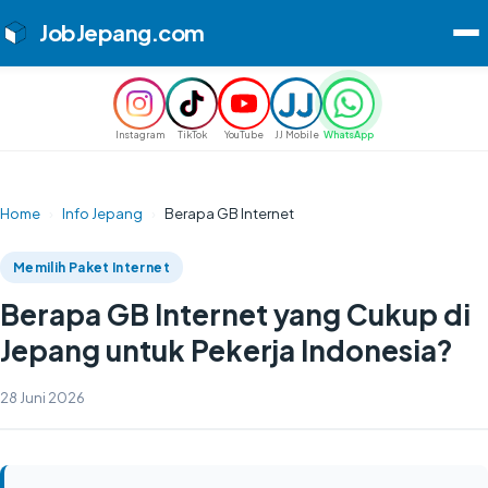
JobJepang
.com
Instagram
TikTok
YouTube
JJ Mobile
WhatsApp
Home
›
Info Jepang
›
Berapa GB Internet
Memilih Paket Internet
Berapa GB Internet yang Cukup di
Jepang untuk Pekerja Indonesia?
28 Juni 2026