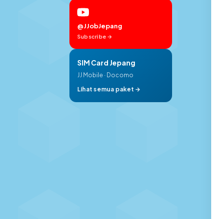
@JJobJepang
Subscribe →
SIM Card Jepang
JJ Mobile · Docomo
Lihat semua paket →